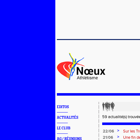
EDITOS
59 actualité(s) trouvée
ACTUALITÉS
LE CLUB
>
22/06
Sur les Tr
>
21/06
Une fin d
AG / RÉUNIONS