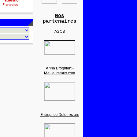
Fédération
Française
________________________
Nos
partenaires
A2CB
Anna Brogniart -
Meilleurstaux.com
Entreprise Delemazure