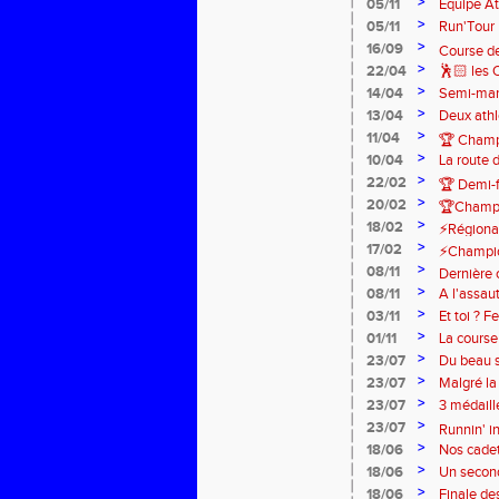
>
05/11
Equipe At
>
05/11
Run'Tour 
>
16/09
Course de
>
22/04
🕺🏻 les 
>
14/04
Semi-mara
>
13/04
Deux athl
>
11/04
🏆 Champ
>
10/04
La route 
explosion
>
22/02
🏆 Demi-f
>
20/02
🏆Champi
>
18/02
⚡️Régionau
>
17/02
⚡️Champi
>
08/11
Dernière 
>
08/11
A l'assau
💪🏼
>
03/11
Et toi ? F
>
01/11
La course
>
organisati
23/07
Du beau s
>
23/07
Malgré la
à Billy-Mo
>
23/07
3 médail
Benjamin
>
23/07
Runnin' in
>
18/06
Nos cadet
Zone Nor
>
18/06
Un second
>
18/06
Finale de