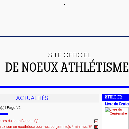
SITE OFFICIEL
DE NOEUX ATHLÉTISME 
ACTUALITÉS
ATHLE.FR
Livre du Cente
(s) | Page 1/2
aces du Loup Blanc.... 🐺
e saison en apothéose pour nos benjamin(e)s / minimes 🚨