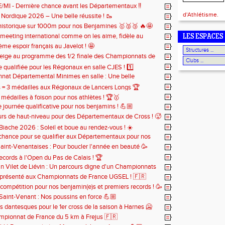
BE/MI - Dernière chance avant les Départementaux ‼️
d'Athlétisme.
e Nordique 2026 – Une belle réussite ! 🥾
 historique sur 1000m pour nos Benjamines 🥇🥈🥉 🔥🤩
meeting international comme on les aime, fidèle au
LES ESPACES
ous chaque année 🔥
ème espoir français au Javelot ! 🤩
eige au programme des 1/2 finale des Championnats de
 Cross ! ❄️
e qualifiée pour les Régionaux en salle CJES ! 1️⃣
at Départemental Minimes en salle : Une belle
n pour nos 3 athlètes qualifiés 😎
s = 3 médailles aux Régionaux de Lancers Longs 🏆
 médailles à foison pour nos athlètes ! 🏆🥇
journée qualificative pour nos benjamins ! 💪🏼
rs de haut-niveau pour des Départementaux de Cross ! 🥵
Biache 2026 : Soleil et boue au rendez-vous ! ☀️
chance pour se qualifier aux Départementaux pour nos
 🚨
aint-Venantaises : Pour boucler l'année en beauté 🥳
records à l'Open du Pas de Calais ! 🏆
n Vilet de Liévin : Un parcours digne d'un Championnats
 😮‍💨
eprésenté aux Championnats de France UGSEL ! 🇫🇷
compétition pour nos benjamin(e)s et premiers records ! 🥳
Saint-Venant : Nos poussins en force 💪🏼
s dantesques pour le 1er cross de la saison à Harnes 🥶
pionnat de France du 5 km à Frejus 🇫🇷