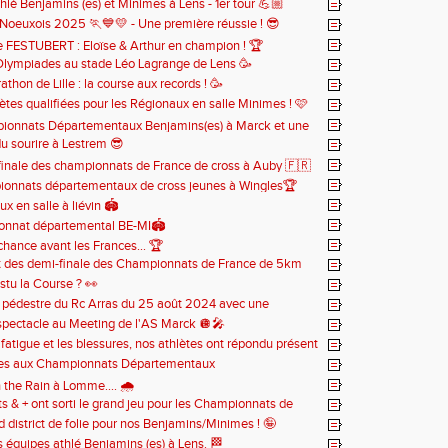
hlé Benjamins (es) et Minimes à Lens - 1er tour 💪🏼
Noeuxois 2025 🏃💙💛 - Une première réussie ! 😎
 FESTUBERT : Eloïse & Arthur en champion ! 🏆
Olympiades au stade Léo Lagrange de Lens 🥳
thon de Lille : la course aux records ! 🥳
ètes qualifiées pour les Régionaux en salle Minimes ! 🩷
ionnats Départementaux Benjamins(es) à Marck et une
du sourire à Lestrem 😎
 de record personnel 👏👌☺️
inale des championnats de France de cross à Auby 🇫🇷
onnats départementaux de cross jeunes à Wingles🏆
x en salle à liévin 🏟️
onnat départemental BE-MI🏟️
chance avant les Frances... 🏆
t des demi-finale des Championnats de France de 5km
estu la Course ? 👀
 pédestre du Rc Arras du 25 août 2024 avec une
on au top 👌🏻😁
pectacle au Meeting de l'AS Marck 🪩🎤
 fatigue et les blessures, nos athlètes ont répondu présent
ntigny ! 😪
les aux Championnats Départementaux
s/Minimes ! 🥇🥈🥉
 the Rain à Lomme.... 🌧️
s & + ont sorti le grand jeu pour les Championnats de
d à Lens 🕺🏻
 district de folie pour nos Benjamins/Minimes ! 🤪
s équipes athlé Benjamins (es) à Lens. 🏁