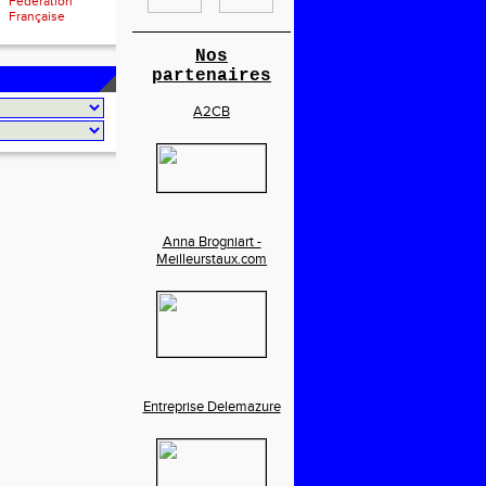
Fédération
Française
________________________
Nos
partenaires
A2CB
Anna Brogniart -
Meilleurstaux.com
Entreprise Delemazure