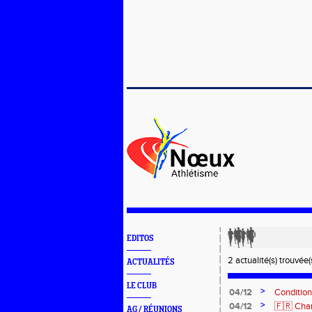
EDITOS
2 actualité(s) trouvée(s
ACTUALITÉS
LE CLUB
>
04/12
Condition
>
04/12
🇫🇷 Cham
AG / RÉUNIONS