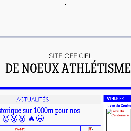
SITE OFFICIEL
DE NOEUX ATHLÉTISME 
ACTUALITÉS
ATHLE.FR
Livre du Cente
istorique sur 1000m pour nos
s 🥇🥈🥉 🔥🤩
Tweet