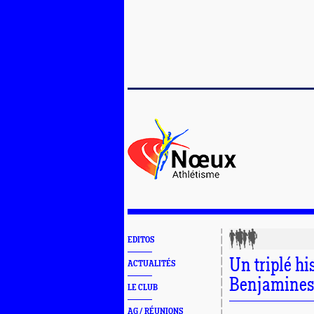
EDITOS
Un triplé h
ACTUALITÉS
Benjamine
LE CLUB
AG / RÉUNIONS