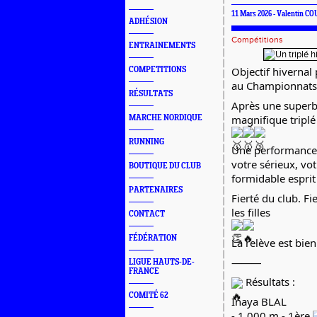
11 Mars 2026 - Valentin C
ADHÉSION
Compétitions
ENTRAINEMENTS
Objectif hivernal
COMPETITIONS
au Championnats 
RÉSULTATS
Après une superbe 
magnifique triplé 
MARCHE NORDIQUE
RUNNING
Une performance 
votre sérieux, vot
BOUTIQUE DU CLUB
formidable esprit
PARTENAIRES
Fierté du club. Fi
les filles
CONTACT
FÉDÉRATION
La relève est bien
⸻
LIGUE HAUTS-DE-
FRANCE
Résultats :
COMITÉ 62
Inaya BLAL
- 1 000 m - 1ère