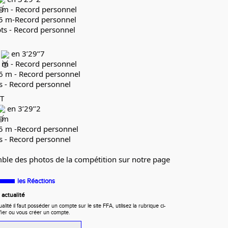
8 m - Record personnel
,45 m-Record personnel
 pts - Record personnel
e
en 3’29’’7
0 m - Record personnel
16 m - Record personnel
ts - Record personnel
T
en 3’29’’2
0 m
35 m -Record personnel
ts - Record personnel
ble des photos de la compétition sur notre page
les Réactions
actualité
ité il faut posséder un compte sur le site FFA, utilisez la rubrique ci-
fier ou vous créer un compte.