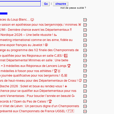
|
mot de passe oublié ?
aces du Loup Blanc.... 🐺
e saison en apothéose pour nos benjamin(e)s / minimes 🚨
BE/MI - Dernière chance avant les Départementaux ‼️
e Nordique 2026 – Une belle réussite ! 🥾
meeting international comme on les aime, fidèle au
ous chaque année 🔥
ème espoir français au Javelot ! 🤩
eige au programme des 1/2 finale des Championnats de
 Cross ! ❄️
e qualifiée pour les Régionaux en salle CJES ! 1️⃣
at Départemental Minimes en salle : Une belle
n pour nos 3 athlètes qualifiés 😎
s = 3 médailles aux Régionaux de Lancers Longs 🏆
 médailles à foison pour nos athlètes ! 🏆🥇
journée qualificative pour nos benjamins ! 💪🏼
rs de haut-niveau pour des Départementaux de Cross ! 🥵
Biache 2026 : Soleil et boue au rendez-vous ! ☀️
chance pour se qualifier aux Départementaux pour nos
 🚨
aint-Venantaises : Pour boucler l'année en beauté 🥳
records à l'Open du Pas de Calais ! 🏆
n Vilet de Liévin : Un parcours digne d'un Championnats
 😮‍💨
eprésenté aux Championnats de France UGSEL ! 🇫🇷