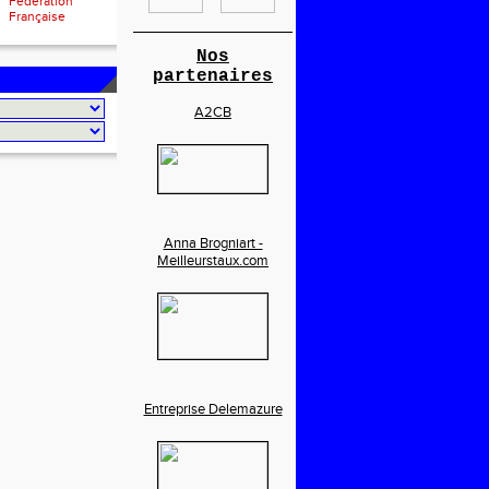
Fédération
Française
________________________
Nos
partenaires
A2CB
Anna Brogniart -
Meilleurstaux.com
Entreprise Delemazure