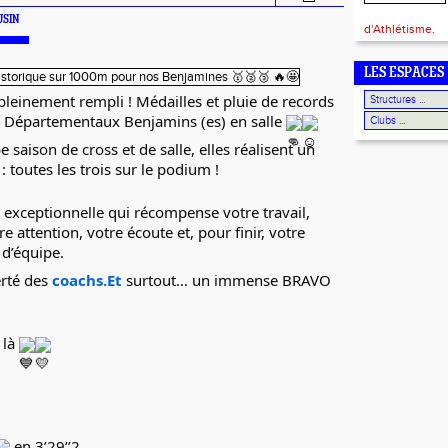
OUSIN
d'Athlétisme.
LES ESPACES
 pleinement rempli ! Médailles et pluie de records
Départementaux Benjamins (es) en salle
saison de cross et de salle, elles réalisent un
: toutes les trois sur le podium !
exceptionnelle qui récompense votre travail,
re attention, votre écoute et, pour finir, votre
 d’équipe.
erté des
coachs.Et
surtout… un immense BRAVO
 là
en 3’29’’2