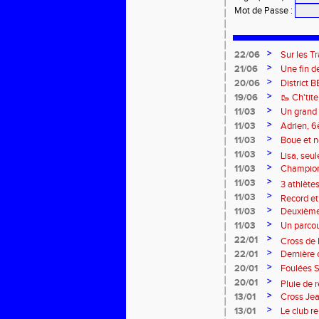
Mot de Passe
:
>
22/06
Sur les Tr
>
21/06
Une fin d
>
20/06
District 
>
19/06
🥾 Ch'tit
>
11/03
Un grand 
rendez-v
>
11/03
Adrien, 6
>
11/03
Boue et n
>
France de
11/03
Lisa, seul
>
11/03
Championn
distinctio
>
11/03
3 athlète
>
11/03
Record et
>
11/03
Deuxième 
>
11/03
Un parcou
>
22/01
Cross de 
>
22/01
Dernière 
Minimes !
>
20/01
Foulées S
>
20/01
Pluie de 
>
13/01
Cross Jea
>
de France !
13/01
Le club r