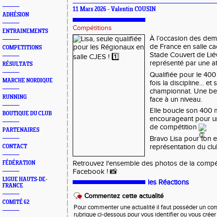
11 Mars 2026 - Valentin COUSIN
ADHÉSION
Compétitions
ENTRAINEMENTS
À l’occasion des dem
de France en salle ca
COMPETITIONS
Stade Couvert de Liévi
représenté par une ath
RÉSULTATS
Qualifiée pour le 400 
MARCHE NORDIQUE
fois la discipline… et
championnat. Une bel
RUNNING
face à un niveau.
Elle boucle son 400 
BOUTIQUE DU CLUB
encourageant pour u
de compétition
PARTENAIRES
Bravo Lisa pour ton 
représentation du clu
CONTACT
Retrouvez l'ensemble des photos de la compét
FÉDÉRATION
Facebook ! 📸
LIGUE HAUTS-DE-
les Réactions
FRANCE
Commentez cette actualité
COMITÉ 62
Pour commenter une actualité il faut posséder un compt
rubrique ci-dessous pour vous identifier ou vous crée