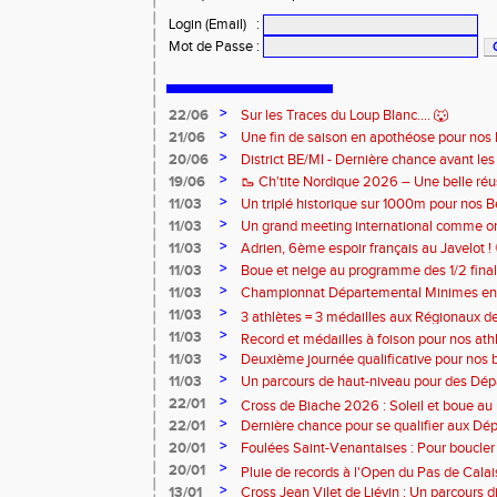
Login (Email)
:
Mot de Passe
:
>
22/06
Sur les Traces du Loup Blanc.... 🐺
>
21/06
Une fin de saison en apothéose pour nos 
>
20/06
District BE/MI - Dernière chance avant le
>
19/06
🥾 Ch'tite Nordique 2026 – Une belle réus
>
11/03
Un triplé historique sur 1000m pour nos 
>
11/03
Un grand meeting international comme on 
rendez-vous chaque année 🔥
>
11/03
Adrien, 6ème espoir français au Javelot ! 
>
11/03
Boue et neige au programme des 1/2 fin
>
France de Cross ! ❄️
11/03
Championnat Départemental Minimes en s
distinction pour nos 3 athlètes qualifiés 
>
11/03
3 athlètes = 3 médailles aux Régionaux d
>
11/03
Record et médailles à foison pour nos ath
>
11/03
Deuxième journée qualificative pour nos 
>
11/03
Un parcours de haut-niveau pour des Dép
>
22/01
Cross de Biache 2026 : Soleil et boue au 
>
22/01
Dernière chance pour se qualifier aux D
Minimes ! 🚨
>
20/01
Foulées Saint-Venantaises : Pour boucler
>
20/01
Pluie de records à l'Open du Pas de Calais
>
13/01
Cross Jean Vilet de Liévin : Un parcours