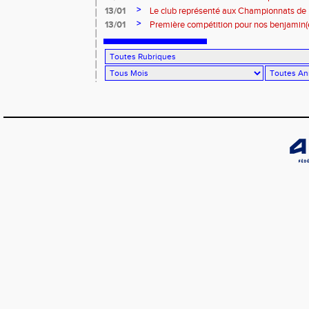
>
de France ! 😮‍💨
13/01
Le club représenté aux Championnats de
>
13/01
Première compétition pour nos benjamin(e)