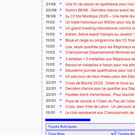
>
21/06
Une fin de saison en apothéose pour nos 
>
20/06
District BE/MI - Dernière chance avant le
>
19/06
🥾 Ch'tite Nordique 2026 – Une belle réus
>
11/03
Un triplé historique sur 1000m pour nos 
>
11/03
Un grand meeting international comme on 
rendez-vous chaque année 🔥
>
11/03
Adrien, 6ème espoir français au Javelot ! 
>
11/03
Boue et neige au programme des 1/2 fin
>
France de Cross ! ❄️
11/03
Lisa, seule qualifiée pour les Régionaux en
>
11/03
Championnat Départemental Minimes en s
distinction pour nos 3 athlètes qualifiés 
>
11/03
3 athlètes = 3 médailles aux Régionaux d
>
11/03
Record et médailles à foison pour nos ath
>
11/03
Deuxième journée qualificative pour nos 
>
11/03
Un parcours de haut-niveau pour des Dép
>
22/01
Cross de Biache 2026 : Soleil et boue au 
>
22/01
Dernière chance pour se qualifier aux D
Minimes ! 🚨
>
20/01
Foulées Saint-Venantaises : Pour boucler
>
20/01
Pluie de records à l'Open du Pas de Calais
>
13/01
Cross Jean Vilet de Liévin : Un parcours
>
de France ! 😮‍💨
13/01
Le club représenté aux Championnats de