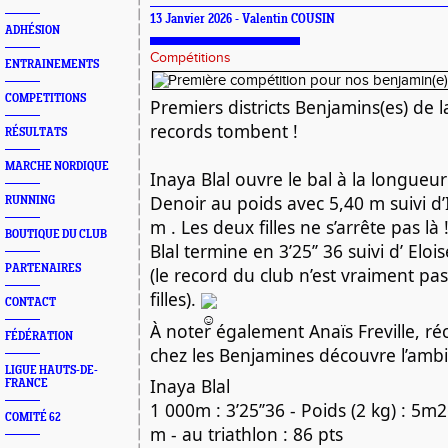
13 Janvier 2026 - Valentin COUSIN
ADHÉSION
Compétitions
ENTRAINEMENTS
COMPETITIONS
Premiers districts Benjamins(es) de la
records tombent !
RÉSULTATS
MARCHE NORDIQUE
Inaya Blal ouvre le bal à la longueur
Denoir au poids avec 5,40 m suivi
d’
RUNNING
m . Les deux filles ne s’arrête pas là
BOUTIQUE DU CLUB
Blal termine en 3’25’’ 36 suivi d’ Eloi
PARTENAIRES
(le record du club n’est vraiment pas
filles).
CONTACT
À noter également Anaïs Freville, r
FÉDÉRATION
chez les Benjamines découvre l’amb
LIGUE HAUTS-DE-
Inaya Blal
FRANCE
1 000m : 3’25’’36 - Poids (2 kg) : 5
COMITÉ 62
m - au triathlon : 86 pts