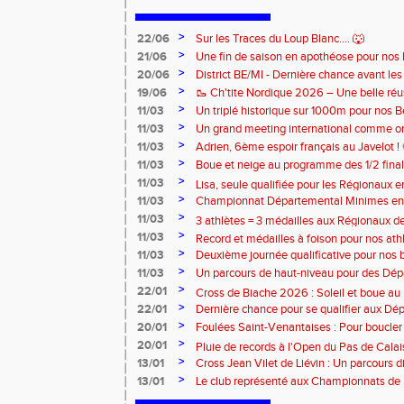
>
22/06
Sur les Traces du Loup Blanc.... 🐺
>
21/06
Une fin de saison en apothéose pour nos 
>
20/06
District BE/MI - Dernière chance avant le
>
19/06
🥾 Ch'tite Nordique 2026 – Une belle réus
>
11/03
Un triplé historique sur 1000m pour nos 
>
11/03
Un grand meeting international comme on 
rendez-vous chaque année 🔥
>
11/03
Adrien, 6ème espoir français au Javelot ! 
>
11/03
Boue et neige au programme des 1/2 fin
>
France de Cross ! ❄️
11/03
Lisa, seule qualifiée pour les Régionaux en
>
11/03
Championnat Départemental Minimes en s
distinction pour nos 3 athlètes qualifiés 
>
11/03
3 athlètes = 3 médailles aux Régionaux d
>
11/03
Record et médailles à foison pour nos ath
>
11/03
Deuxième journée qualificative pour nos 
>
11/03
Un parcours de haut-niveau pour des Dép
>
22/01
Cross de Biache 2026 : Soleil et boue au 
>
22/01
Dernière chance pour se qualifier aux D
Minimes ! 🚨
>
20/01
Foulées Saint-Venantaises : Pour boucler
>
20/01
Pluie de records à l'Open du Pas de Calais
>
13/01
Cross Jean Vilet de Liévin : Un parcours
>
de France ! 😮‍💨
13/01
Le club représenté aux Championnats de