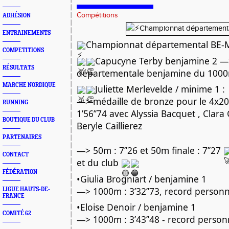
Compétitions
ADHÉSION
ENTRAINEMENTS
Championnat départemental BE-
COMPETITIONS
Capucyne Terby benjamine 2 
RÉSULTATS
départementale benjamine du 1000m
MARCHE NORDIQUE
Juliette Merlevelde / minime 1 :
—> médaille de bronze pour le 4x2
RUNNING
1’56’’74 avec Alyssia Bacquet , Clara
BOUTIQUE DU CLUB
Beryle Caillierez
PARTENAIRES
—> 50m : 7’’26 et 50m finale : 7’’27
CONTACT
et du club
FÉDÉRATION
•Giulia Brogniart / benjamine 1
—> 1000m : 3’32’’73, record person
LIGUE HAUTS-DE-
FRANCE
•Eloise Denoir / benjamine 1
COMITÉ 62
—> 1000m : 3’43’’48 - record perso