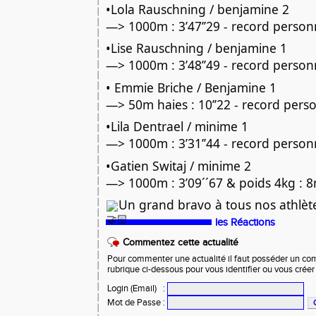
•Lola Rauschning / benjamine 2
—> 1000m : 3’47’’29 - record perso
•Lise Rauschning / benjamine 1
—> 1000m : 3’48’’49 - record perso
• Emmie Briche / Benjamine 1
—> 50m haies : 10’’22 - record pers
•Lila Dentrael / minime 1
—> 1000m : 3’31’’44 - record perso
•Gatien Switaj / minime 2
—> 1000m : 3’09´´67 & poids 4kg :
Un grand bravo à tous nos athlèt
les Réactions
Commentez cette actualité
Pour commenter une actualité il faut posséder un compt
rubrique ci-dessous pour vous identifier ou vous crée
Login (Email)
:
Mot de Passe
: