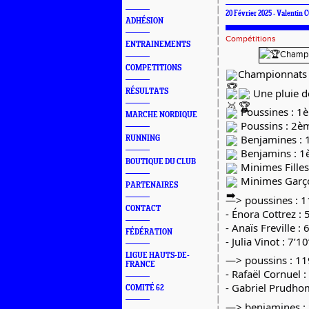
20 Février 2025 - Valentin
ADHÉSION
Compétitions
ENTRAINEMENTS
COMPETITIONS
Championnats 
Une pluie d
RÉSULTATS
Poussines : 1è
MARCHE NORDIQUE
Poussins : 2è
Benjamines : 
RUNNING
Benjamins : 1
BOUTIQUE DU CLUB
Minimes Filles
Minimes Garço
PARTENAIRES
—> poussines : 
CONTACT
- Énora Cottrez :
- Anaïs Freville : 
FÉDÉRATION
- Julia Vinot : 7’1
LIGUE HAUTS-DE-
—> poussins : 1
FRANCE
- Rafaël Cornuel :
- Gabriel Prudho
COMITÉ 62
—> benjamines 