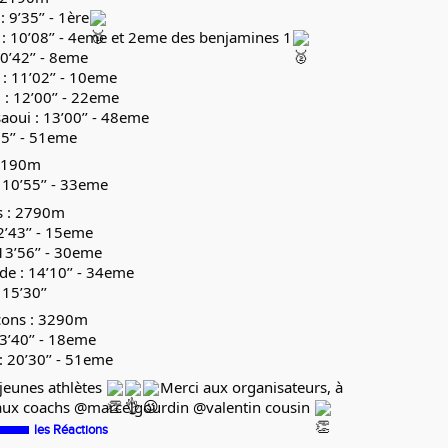
 9’35’’ - 1ère
t : 10’08’’ - 4eme et 2eme des benjamines 1
10’42’’ - 8eme
 : 11’02’’ - 10eme
 : 12’00’’ - 22eme
saoui : 13’00’’ - 48eme
25’’ - 51eme
 2190m
: 10’55’’ - 33eme
s : 2790m
12’43’’ - 15eme
13’56’’ - 30eme
lde : 14’10’’ - 34eme
15’30’’
ons : 3290m
13’40’’ - 18eme
: 20’30’’ - 51eme
jeunes athlètes
Merci aux organisateurs, à
t aux coachs @marcelgourdin @valentin cousin
les Réactions