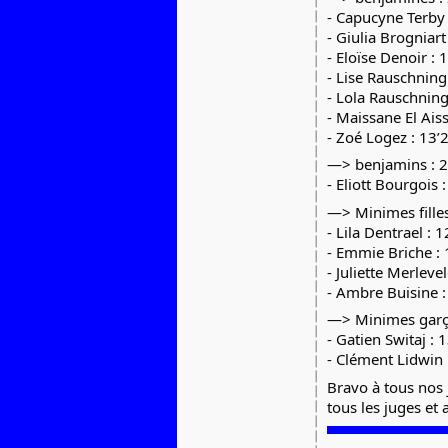
- Capucyne Terby :
- Giulia Brogniar
- Eloïse Denoir : 
- Lise Rauschning
- Lola Rauschning
- Maissane El Ais
- Zoé Logez : 13’
—> benjamins :
- Eliott Bourgois 
—> Minimes fille
- Lila Dentrael : 
- Emmie Briche : 
- Juliette Merleve
- Ambre Buisine : 
—> Minimes garç
- Gatien Switaj : 
- Clément Lidwin 
Bravo à tous nos 
tous les juges e