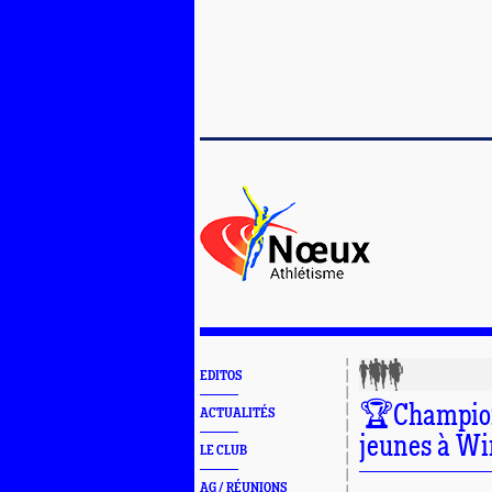
EDITOS
🏆Champion
ACTUALITÉS
jeunes à W
LE CLUB
AG / RÉUNIONS