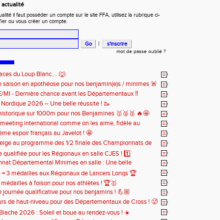
actualité
ité il faut posséder un compte sur le site FFA, utilisez la rubrique ci-
fier ou vous créer un compte.
|
mot de passe oublié ?
aces du Loup Blanc.... 🐺
e saison en apothéose pour nos benjamin(e)s / minimes 🚨
BE/MI - Dernière chance avant les Départementaux ‼️
e Nordique 2026 – Une belle réussite ! 🥾
 historique sur 1000m pour nos Benjamines 🥇🥈🥉 🔥🤩
meeting international comme on les aime, fidèle au
ous chaque année 🔥
ème espoir français au Javelot ! 🤩
eige au programme des 1/2 finale des Championnats de
 Cross ! ❄️
e qualifiée pour les Régionaux en salle CJES ! 1️⃣
at Départemental Minimes en salle : Une belle
n pour nos 3 athlètes qualifiés 😎
s = 3 médailles aux Régionaux de Lancers Longs 🏆
 médailles à foison pour nos athlètes ! 🏆🥇
journée qualificative pour nos benjamins ! 💪🏼
rs de haut-niveau pour des Départementaux de Cross ! 🥵
Biache 2026 : Soleil et boue au rendez-vous ! ☀️