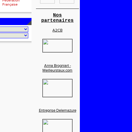
Fédération
Française
________________________
Nos
partenaires
A2CB
Anna Brogniart -
Meilleurstaux.com
Entreprise Delemazure