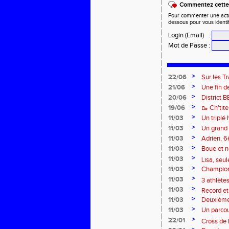
Commentez cette 
Pour commenter une actual
dessous pour vous identi
Login (Email)
:
Mot de Passe
:
>
22/06
Sur les Tr
>
21/06
Une fin d
>
20/06
District 
>
19/06
🥾 Ch'tit
>
11/03
Un triplé
>
11/03
Un grand 
rendez-v
>
11/03
Adrien, 6
>
11/03
Boue et n
>
France de
11/03
Lisa, seul
>
11/03
Championn
distinctio
>
11/03
3 athlète
>
11/03
Record et
>
11/03
Deuxième 
>
11/03
Un parcou
>
22/01
Cross de 