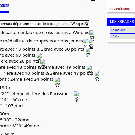
 COUSIN
d'Athlétisme.
LES ESPACES
départementaux de cross jeunes à Wingles
e médaille et de coupes pour nos jeunes
re avec 18 points & 2ème avec 50 points
me avec 69 points
1ère avec 20 points
ère avec 13 points & 2ème avec 49 points
 : 1ere avec 10 points & 2ème avec 48 points
ns : 2ème avec 24 points
1190m
 5’22’’ - 4eme et 1ère des Poussine 1
6’24’’ - 60eme
0’’ - 107eme
190m
 5’30’’ - 22eme
mme : 6’20’’ 49eme
: 2190m