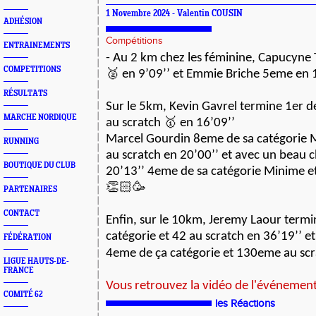
1 Novembre 2024 - Valentin COUSIN
ADHÉSION
Compétitions
ENTRAINEMENTS
- Au 2 km chez les féminine, Capucyne
COMPETITIONS
🥈 en 9’09’’ et Emmie Briche 5eme en 
RÉSULTATS
Sur le 5km,
Kevin Gavrel termine 1er d
MARCHE NORDIQUE
au scratch 🥇
en 16’09’’
Marcel Gourdin 8eme de sa catégorie 
RUNNING
au scratch en 20’00’’ et avec un beau
BOUTIQUE DU CLUB
20’13’’ 4eme de sa catégorie Minime e
👏🏻🥳
PARTENAIRES
CONTACT
Enfin, sur le 10km,
Jeremy Laour termi
catégorie et 42 au scratch en 36’19’’ e
FÉDÉRATION
4eme de ça catégorie et 130eme au sc
LIGUE HAUTS-DE-
FRANCE
Vous retrouvez la vidéo de l'événement 
COMITÉ 62
les Réactions