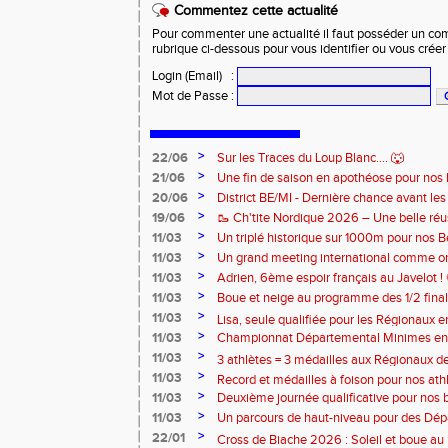
Commentez cette actualité
Pour commenter une actualité il faut posséder un compt
rubrique ci-dessous pour vous identifier ou vous crée
Login (Email)
:
Mot de Passe
:
>
22/06
Sur les Traces du Loup Blanc.... 🐺
>
21/06
Une fin de saison en apothéose pour nos 
>
20/06
District BE/MI - Dernière chance avant le
>
19/06
🥾 Ch'tite Nordique 2026 – Une belle réus
>
11/03
Un triplé historique sur 1000m pour nos 
>
11/03
Un grand meeting international comme on 
rendez-vous chaque année 🔥
>
11/03
Adrien, 6ème espoir français au Javelot ! 
>
11/03
Boue et neige au programme des 1/2 fin
>
France de Cross ! ❄️
11/03
Lisa, seule qualifiée pour les Régionaux en
>
11/03
Championnat Départemental Minimes en s
distinction pour nos 3 athlètes qualifiés 
>
11/03
3 athlètes = 3 médailles aux Régionaux d
>
11/03
Record et médailles à foison pour nos ath
>
11/03
Deuxième journée qualificative pour nos 
>
11/03
Un parcours de haut-niveau pour des Dép
>
22/01
Cross de Biache 2026 : Soleil et boue au 