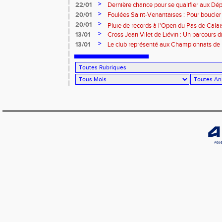
>
22/01
Dernière chance pour se qualifier aux D
Minimes ! 🚨
>
20/01
Foulées Saint-Venantaises : Pour boucler
>
20/01
Pluie de records à l'Open du Pas de Calais
>
13/01
Cross Jean Vilet de Liévin : Un parcours
>
de France ! 😮‍💨
13/01
Le club représenté aux Championnats de