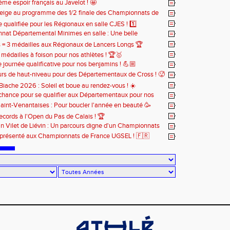
ous chaque année 🔥
ème espoir français au Javelot ! 🤩
eige au programme des 1/2 finale des Championnats de
 Cross ! ❄️
e qualifiée pour les Régionaux en salle CJES ! 1️⃣
at Départemental Minimes en salle : Une belle
n pour nos 3 athlètes qualifiés 😎
s = 3 médailles aux Régionaux de Lancers Longs 🏆
 médailles à foison pour nos athlètes ! 🏆🥇
journée qualificative pour nos benjamins ! 💪🏼
rs de haut-niveau pour des Départementaux de Cross ! 🥵
Biache 2026 : Soleil et boue au rendez-vous ! ☀️
chance pour se qualifier aux Départementaux pour nos
 🚨
aint-Venantaises : Pour boucler l'année en beauté 🥳
records à l'Open du Pas de Calais ! 🏆
n Vilet de Liévin : Un parcours digne d'un Championnats
 😮‍💨
eprésenté aux Championnats de France UGSEL ! 🇫🇷