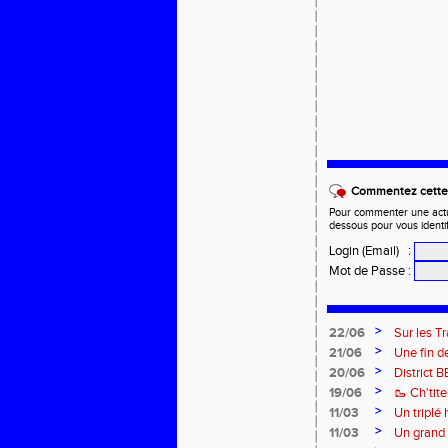
Commentez cette 
Pour commenter une actual
dessous pour vous identi
Login (Email)
:
Mot de Passe
:
>
22/06
Sur les Tr
>
21/06
Une fin d
>
20/06
District 
>
19/06
🥾 Ch'tit
>
11/03
Un triplé
>
11/03
Un grand 