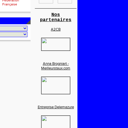
Fédération
Française
________________________
Nos
partenaires
A2CB
Anna Brogniart -
Meilleurstaux.com
Entreprise Delemazure