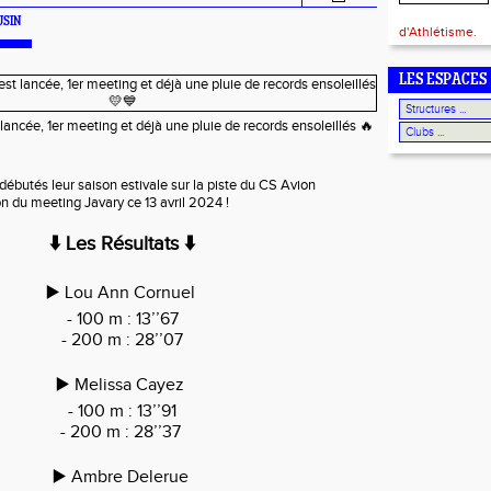
OUSIN
d'Athlétisme.
LES ESPACES
 lancée, 1er meeting et déjà une pluie de records ensoleillés 🔥
débutés leur saison estivale sur la piste du CS Avion
n du meeting Javary ce 13 avril 2024 !
⬇️ Les Résultats ⬇️
▶️ Lou Ann Cornuel
- 100 m : 13’’67
- 200 m : 28’’07
▶️ Melissa Cayez
- 100 m : 13’’91
- 200 m : 28’’37
▶️ Ambre Delerue