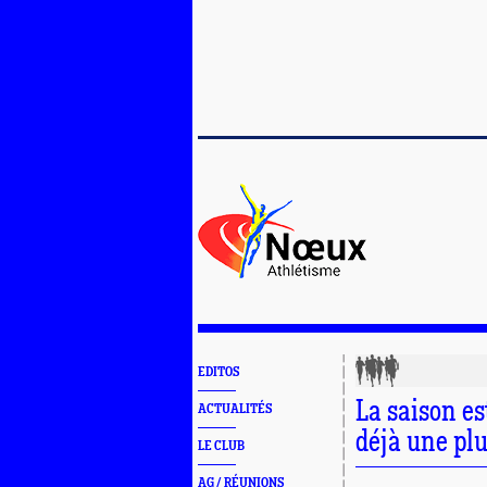
EDITOS
La saison es
ACTUALITÉS
déjà une plu
LE CLUB
AG / RÉUNIONS