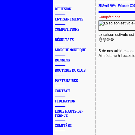
25 Avril 2024 - Valentin C
ADHÉSION
Compétitions
ENTRAINEMENTS
COMPETITIONS
La saison estivale est
👌😋💛💙
RÉSULTATS
MARCHE NORDIQUE
5 de nos athlètes ont 
Athlétisme à l'occasio
RUNNING
BOUTIQUE DU CLUB
PARTENAIRES
CONTACT
FÉDÉRATION
LIGUE HAUTS-DE-
FRANCE
COMITÉ 62