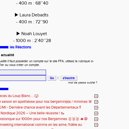
- 400 m : 68’’40
▶️ Laura Debadts
- 400 m : 72’’90
▶️ Noah Louyet
- 1000 m : 2’40’’28
les Réactions
actualité
ité il faut posséder un compte sur le site FFA, utilisez la rubrique ci-
fier ou vous créer un compte.
|
mot de passe oublié ?
aces du Loup Blanc.... 🐺
e saison en apothéose pour nos benjamin(e)s / minimes 🚨
BE/MI - Dernière chance avant les Départementaux ‼️
e Nordique 2026 – Une belle réussite ! 🥾
 historique sur 1000m pour nos Benjamines 🥇🥈🥉 🔥🤩
meeting international comme on les aime, fidèle au