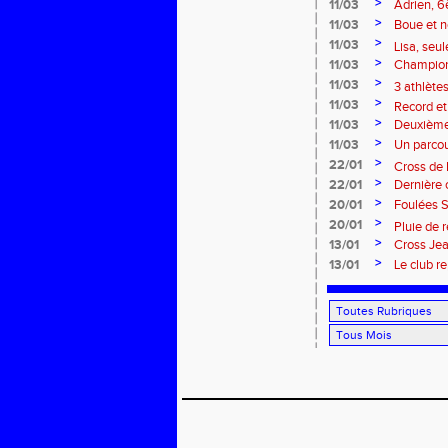
rendez-v
>
11/03
Adrien, 6
>
11/03
Boue et n
>
France de
11/03
Lisa, seul
>
11/03
Championn
distinctio
>
11/03
3 athlète
>
11/03
Record et
>
11/03
Deuxième 
>
11/03
Un parcou
>
22/01
Cross de 
>
22/01
Dernière 
Minimes !
>
20/01
Foulées S
>
20/01
Pluie de 
>
13/01
Cross Jea
>
de France !
13/01
Le club r